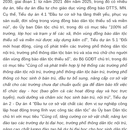
2030, giai đoạn 1: từ năm 2021 đến năm 2025, trong đó có nhiều
dự án, tiểu dự án đầu tư cho giáo dục vùng đồng bào DTTS, MN.
Cụ thể, Tiểu dự án 4.1 "Đầu tư cơ sở hạ tầng thiết yếu, phục vụ
sản xuất, đời sống trong vùng đồng bào dân tộc thiểu số và miền
núi", do Ủy ban Dân tộc chủ trì, trong đó có mục tiêu "
100% số
trường, lớp học và trạm y tế các xã, thôn vùng đồng bào dân tộc
thiểu số và miền núi được xây dựng kiên cố
", Tiểu dự án 5.1 “Đổi
mới hoạt động, củng cố phát triển các trường phổ thông dân tộc
nội trú, trường phổ thông dân tộc bán trú và xóa mù chữ cho người
dân vùng đồng bào dân tộc thiểu số”, do Bộ GDĐT chủ trì, trong đó
có mục tiêu "
Củng cố và phát triển hợp lý hệ thống các trường phổ
thông dân tộc nội trú, trường phổ thông dân tộc bán trú, trường phổ
thông có học sinh ở bán trú, đầu tư bổ sung, nâng cấp cơ sở vật
chất cho các trường chưa đạt chuẩn quốc gia để đảm bảo tốt việc
tổ chức dạy - học (bao gồm cả các hoạt động dạy và học trực
tuyến), nuôi dưỡng và chăm sóc học sinh bán trú, nội trú
", Tiểu dự
án 2 - Dự án 4 “Đầu tư cơ sở vật chất các đơn vị sự nghiệp công
lập hoạt động trong lĩnh vực công tác dân tộc” do Ủy ban Dân tộc
chủ trì với mục tiêu "
Củng cố, tăng cường cơ sở vật chất, năng lực
đào tạo các trường dự bị đại học, trường phổ thông dân tộc nội trú,
nâng cao chất lượng đào tạo hệ dự bị đại học cho học sinh dân tộc