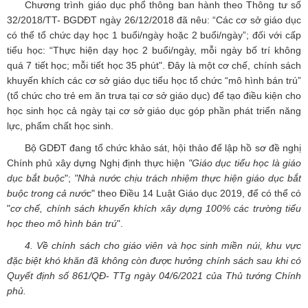
Chương trình giáo dục phổ thông ban hành theo Thông tư số
32/2018/TT- BGDĐT ngày 26/12/2018 đã nêu: “Các cơ sở giáo dục
có thể tổ chức dạy học 1 buổi/ngày hoặc 2 buổi/ngày”; đối với cấp
tiểu học: “Thực hiện dạy học 2 buổi/ngày, mỗi ngày bố trí không
quá 7 tiết học; mỗi tiết học 35 phút". Đây là một cơ chế, chính sách
khuyến khích các cơ sở giáo dục tiểu học tổ chức “mô hình bán trú”
(tổ chức cho trẻ em ăn trưa tại cơ sở giáo dục) để tạo điều kiện cho
học sinh học cả ngày tại cơ sở giáo dục góp phần phát triển năng
lực, phẩm chất học sinh.
Bộ GDĐT đang tổ chức khảo sát, hội thảo để lập hồ sơ đề nghị
Chính phủ xây dựng Nghị định thực hiện
"Giáo dục tiểu học là giáo
dục bắt buộc
";
"Nhà nước chịu trách nhiệm thực hiện giáo dục bắt
buộc trong cả nước
" theo Điều 14 Luật Giáo dục 2019, để có thể có
"
cơ chế, chính sách khuyến khích xây dựng 100% các trường tiểu
học theo mô hình bán trú
".
4. Về chính sách cho giáo viên và học sinh miền núi, khu vực
đặc biệt khó khăn đã không còn được hưởng chính sách sau khi có
Quyết định số 861/QĐ- TTg ngày 04/6/2021 của Thủ tướng Chính
phủ.