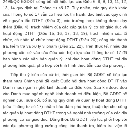
2499/QĐ-BGDĐT công bố hết hiệu lực các Điều 6, 8, 9, 10, 11, 12,
13, 14 quy định tại Thông tư số 17. Tuy nhiên, các quy định khác
của Thông tư số 17 vẫn có hiệu lực thi hành, đặc biệt các quy định
về nguyên tắc DTHT (Điều 3); các trường hợp không được dạy
thêm (Điều 4); trách nhiệm của các cấp quản lý, cơ sở giáo dục về
hoạt động DTHT (Điều 15, 16, 17, 18, 19); trách nhiệm của tổ
chức, cá nhân tổ chức hoạt động DTHT (Điều 20); công tác thanh
tra, kiểm tra và xử lý vi phạm (Điều 21, 22). Trên thực tế, nhiều địa
phương căn cứ vào các điều còn hiệu lực của Thông tư số 17 đã
ban hành các văn bản quản lý, chỉ đạo hoạt động DTHT tại địa
phương hiệu quả, phù hợp với tình hình thực tiễn của địa phương.
Tiếp thu ý kiến của cử tri, thời gian tới, Bộ GDĐT sẽ tiếp tục
tham mưu Chính phủ đề xuất Quốc hội đưa hoạt động DTHT vào
Danh mục ngành nghề kinh doanh có điều kiện. Sau khi được đưa
vào Danh mục ngành nghề kinh doanh có điều kiện, Bộ GDĐT sẽ
nghiên cứu, sửa đổi, bổ sung quy định về quản lý hoạt động DTHT
(sửa Thông tư số 17) nhằm bảo đảm phù hợp, thuận lợi cho công
tác quản lý hoạt động DTHT trong và ngoài nhà trường của các địa
phương, cơ sở giáo dục. Đồng thời, Bộ GDĐT tiếp tục phối hợp với
các địa phương tăng cường công tác thanh tra, kiểm tra việc tổ