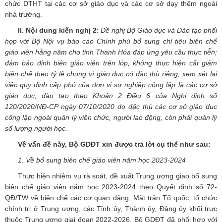
chức DTHT tại các cơ sở giáo dục và các cơ sở dạy thêm ngoài
nhà trường.
II. Nội dung kiến nghị 2
:
Đề nghị Bộ Giáo dục và Đào tạo phối
hợp với Bộ Nội vụ báo cáo Chính phủ bổ sung chỉ tiêu biên chế
giáo viên hằng năm cho tỉnh Thanh Hóa đáp ứng yêu cầu thực tiễn;
đảm bảo định biên giáo viên trên lớp, không thực hiện cắt giảm
biên chế theo tỷ lệ chung vì giáo dục có đặc thù riêng; xem xét lại
việc quy định cấp phó của đơn vị sự nghiệp công lập là các cơ sở
giáo dục, đào tạo theo Khoản 2 Điều 6 của Nghị định số
120/2020/NĐ-CP ngày 07/10/2020 do đặc thù các cơ sở giáo dục
công lập ngoài quản lý viên chức, người lao động, còn phải quản lý
số lượng người học.
Về vấn đề này, Bộ GDĐT xin được trả lời cụ thể như sau:
1. Về bổ sung biên chế giáo viên năm học 2023-2024
Thực hiện nhiệm vụ rà soát, đề xuất Trung ương giao bổ sung
biên chế giáo viên năm học 2023-2024 theo Quyết định số 72-
QĐ/TW về biên chế các cơ quan đảng, Mặt trận Tổ quốc, tổ chức
chính trị ở Trung ương, các Tỉnh ủy, Thành ủy, Đảng ủy khối trực
thuộc Trung ương giai đoạn 2022-2026, Bộ GDĐT đã phối hợp với