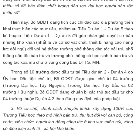
thiểu số để bảo đảm chất lượng đào tạo đại học người dân tộc
thiểu số
".
Hiện nay, Bộ GDĐT đang tích cực chỉ đạo các địa phương triển
khai thực hiện các mục tiêu, nhiệm vụ Tiểu Dự án 1 - Dự án 5 theo
kế hoạch. Tiểu Dự án 1 - Dự án 5 đã góp phần giải quyết cơ bản
những khó khăn (nhất là về cơ sở vật chất, thiết bị nâng cao năng
lực đội ngũ) đối với hệ thống trường phổ thông dân tộc nội trú, phổ
thông dân tộc bán trú và trường phổ thông có học sinh ở bán trú và
công tác xóa mù chữ ở vùng đồng bào DTTS, MN.
Trong số 10 trường được đầu tư tại Tiều dự án 2 - Dự án 4 do
Ủy ban Dân tộc chủ trì, Bộ GDĐT được giao chủ trì 04 trường
(Trường Đại học Tây Nguyên, Trường Đại học Tây Bắc và 02
trường Hữu nghị). Bộ GDĐT đang chuẩn bị các thủ tục đầu tư cho
04 trường thuộc Dự án 4.2 theo đúng quy định của pháp luật.
3. Về cơ chế, chính sách khuyến khích xây dựng 100% các
Trường Tiểu học theo mô hình bán trú, thu hút đối với cán bộ, công
chức, viên chức, người lao động công tác ở khu vực miền núi, vùng
có điều kiện kinh tế - xã hội khó khăn.