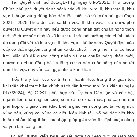
Tại Quyết định số 861/QĐ-TTg ngày 04/6/2021, Thủ tướng
Chính phủ phê duyệt danh sách các xã khu vực III, khu vực II, khu
vực I thuộc vùng đồng bào dân tộc thiểu số và miền núi giai đoạn
2021 - 2025 Theo đó, các xã khu vực III, khu vực II đã được phê
duyệt tại Quyết định này nếu được công nhận đạt chuẩn nông thôn
mới sẽ được xác định là xã khu vực I và thôi hưởng các chính sách
áp dụng đối với xã khu vực III, khu vực II kể từ ngày Quyết định của
cấp có thẩm quyền công nhận xã đạt chuẩn nông thôn mới có hiệu
lực. Mặc dù đã được công nhận xã đạt chuẩn nông thôn mới,
nhưng do chưa đồng bộ hạ tầng cơ sở nên cuộc sống của người
dân khu vực này vẫn còn gặp nhiều khó khăn.
Tiếp thu ý kiến của cử tri tỉnh Thanh Hóa, trong thời gian tới,
khi triển khai thực hiện chính sách tiền lương mới (dự kiến từ ngày
01/7/2024), Bộ GDĐT phối hợp với Ủy ban Dân tộc và các bộ,
ngành liên quan nghiên cứu, xem xét đề xuất mức phụ cấp ưu đãi
phù hợp cho giáo viên (đặc biệt là giáo viên công tác tại vùng núi,
vùng sâu, vùng xa, vùng có điều kiện kinh tế - xã hội đặc biệt khó
khăn) nhằm tăng thêm thu nhập, giúp giáo viên ổn định cuộc sống
và yên tâm công tác.
IV. Nội dung kiến nghị 4
:
Đề nghị Bộ Giáo dục và Đào tạo