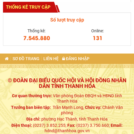
THỐNG KÊ TRUY CẬP
Số lượt truy cập
Thống kê:
Online:
7.545.880
131
SƠ ĐỒ TRANG
LIÊN HỆ
ĐĂNG NHẬP
© ĐOÀN ĐẠI BIỂU QUỐC HỘI VÀ HỘI ĐỒNG NHÂN
DÂN TỈNH THANH HÓA
Cơ quan thường trực:
Văn phòng Đoàn ĐBQH và HĐND tỉnh
Thanh Hóa
Trưởng ban biên tập:
Trần Mạnh Long,
Chức vụ:
Chánh Văn
phòng
Địa chỉ:
phường Hạc Thành, tỉnh Thanh Hóa
Điện thoại:
(0237) 3.852.255;
Fax:
(0237) 3.750.660;
Email:
hdnd@thanhhoa.gov.vn