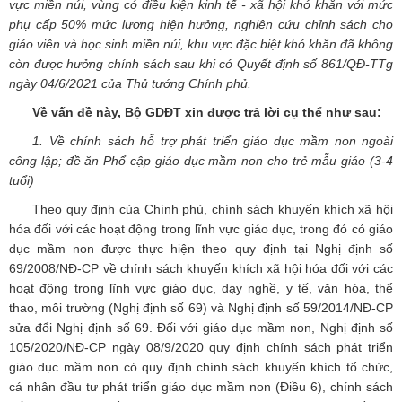
vực miền núi, vùng có điều kiện kinh tế - xã hội khó khăn với mức
phụ cấp 50% mức lương hiện hưởng, nghiên cứu chỉnh sách cho
giáo viên và học sinh miền núi, khu vực đặc biệt khó khăn đã không
còn được hưởng chính sách sau khi có Quyết định số 861/QĐ-TTg
ngày 04/6/2021 của Thủ tướng Chính phủ.
Về vấn đề này, Bộ GDĐT xin được trả lời cụ thể như sau:
1. Về chính sách hỗ trợ phát triển giáo dục mầm non ngoài
công lập; đề ăn Phổ cập giáo dục mầm non cho trẻ mẫu giáo (3-4
tuổi)
Theo quy định của Chính phủ, chính sách khuyến khích xã hội
hóa đối với các hoạt động trong lĩnh vực giáo dục, trong đó có giáo
dục mầm non được thực hiện theo quy định tại Nghị định số
69/2008/NĐ-CP về chính sách khuyến khích xã hội hóa đối với các
hoạt động trong lĩnh vực giáo dục, dạy nghề, y tế, văn hóa, thể
thao, môi trường (Nghị định số 69) và Nghị định số 59/2014/NĐ-CP
sửa đổi Nghị định số 69. Đối với giáo dục mầm non, Nghị định số
105/2020/NĐ-CP ngày 08/9/2020 quy định chính sách phát triển
giáo dục mầm non có quy định chính sách khuyến khích tổ chức,
cá nhân đầu tư phát triển giáo dục mầm non (Điều 6), chính sách