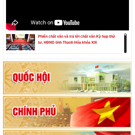
Phiên chất vấn và trả lời chất vấn Kỳ họp thứ
tư, HĐND tỉnh Thanh Hóa khóa XIX
Khai mạc kỳ họp thứ Nhất, Quốc hội khóa XVI
Hướng dẫn quy trình bỏ phiếu bầu cử ĐBQH
khoá XVI và đại biểu HĐND các cấp nhiệm kỳ
2026-2031
80 năm Quốc hội Việt Nam: vì lợi ích Nhân dân,
vì sự phát triển của đất nước
Bộ Chính trị duyệt nội dung Đại hội đại biểu