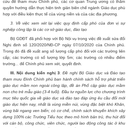
cứu để tham mưu Chính phủ, các cơ quan Trung ương có thẩm
quyền hướng dẫn thực hiện tinh giản biên chế ngành Giáo dục phù
hợp với điều kiện thực tế của vùng niền và của các địa phương.
3. Về việc xem xét lại việc quy định cấp phó của đơn vị sự
nghiệp công lập là các cơ sở giáo dục, đào tạo
Bộ GDĐT đã phối hợp với Bộ Nội vụ trong việc đề xuất sửa đổi
Nghị định số 120/2020/NĐ-CP ngày 07/10/2020 của Chính phủ.
Trong đó đã đề xuất ang số lượng cấp phó đối với các trường liên
cấp; các trường có số lượng lớp 5m; các trường có nhiều điểm
trường... để Chính phủ xem xét, quyết định.
III. Nội dung kiến nghị 3
:
Đề nghị Bộ Giáo dục và Đào tạo
tham mưu Đình Chính phủ ban hành chính sách hỗ trợ phát triển
giáo dục mầm non ngoài công lập, đề án Phổ cập giáo dục mầm
non cho trẻ mẫu giáo (3-4 tuổi). Đầu tư nguồn lực cho chương trình
mục tiêu quốc gia về giáo dục và đào tạo đáp ứng êu cầu đổi mới
giáo dục hiện nay, nhất là vùng miền núi, vùng đặc biệt khó Khăn,
vùng bãi ngang ven biển; có cơ chế, chính sách khuyến khích xây
dựng 100% các Trường Tiểu học theo mô hình bản trủ, thu hút đối
với cán bộ, công chức, viên chức, người lao động công tác ở khu