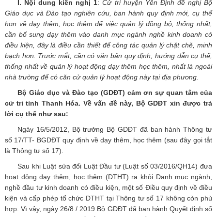
I. Nội dung kiến nghị 1
:
Cử tri huyện Yên Định đề nghị Bộ
Giáo dục và Đào tạo nghiên cứu, ban hành quy định mới, cụ thể
hơn về dạy thêm, học thêm để việc quản lý đồng bộ, thống nhất;
cần bổ sung dạy thêm vào danh mục ngành nghề kinh doanh có
điều kiện, đây là điều cần thiết để công tác quản lý chặt chẽ, minh
bạch hơn. Trước mắt, cần có văn bản quy định, hướng dẫn cụ thể,
thống nhất về quản lý hoạt động dạy thêm học thêm, nhất là ngoài
nhà trường để có căn cử quản lý hoạt động này tại địa phương.
Bộ Giáo dục và Đào tạo (GDĐT) cảm ơn sự quan tâm của
cử tri tỉnh Thanh Hóa. Về vấn đề này, Bộ GDĐT xin được trả
lời cụ thể như sau:
Ngày 16/5/2012, Bộ trưởng Bộ GDĐT đã ban hành Thông tư
số 17/TT- BGDĐT quy định về dạy thêm, học thêm (sau đây gọi tắt
là Thông tư số 17).
Sau khi Luật sửa đổi Luật Đầu tư (Luật số 03/2016/QH14) đưa
hoạt động dạy thêm, học thêm (DTHT) ra khỏi Danh mục ngành,
nghề đầu tư kinh doanh có điều kiện, một số Điều quy định về điều
kiện và cấp phép tổ chức DTHT tại Thông tư số 17 không còn phù
hợp. Vì vậy, ngày 26/8 / 2019 Bộ GDĐT đã ban hành Quyết định số