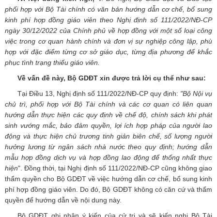
phối hợp với Bộ Tài chính có văn bản hướng dẫn cơ chế, bổ sung
kinh phí hợp đồng giáo viên theo Nghị định số 111/2022/NĐ-CP
ngày 30/12/2022 của Chính phủ về hợp đồng với một số loại công
việc trong cơ quan hành chính và đơn vị sự nghiệp công lập, phù
hợp với đặc điểm từng cơ sở giáo dục, từng địa phương để khắc
phục tình trạng thiếu giáo viên.
Về vấn đề này, Bộ GDĐT xin được trả lời cụ thể như sau:
Tại Điều 13, Nghị định số 111/2022/NĐ-CP quy định:
"Bộ Nội vụ
chủ trì, phối hợp với Bộ Tài chính và các cơ quan có liên quan
hướng dẫn thực hiện các quy định về chế độ, chính sách khi phát
sinh vướng mắc, bảo đảm quyền, lợi ích hợp pháp của người lao
động và thực hiện chủ trương tinh giản biên chế, số lượng người
hưởng lương từ ngân sách nhà nước theo quy định; hướng dẫn
mẫu hợp đồng dịch vụ và hợp đồng lao động để thống nhất thực
hiện
". Đồng thời, tại Nghị định số 111/2022/NĐ-CP cũng không giao
thẩm quyền cho Bộ GDĐT về việc hướng dẫn cơ chế, bổ sung kinh
phí hợp đồng giáo viên. Do đó, Bộ GDĐT không có căn cứ và thẩm
quyền để hướng dẫn về nội dung này.
Bộ GDĐT ghi nhận ý kiến của cử tri và sẽ kiến nghị Bộ Tài