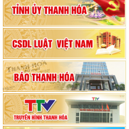
Đảng bộ tỉnh Thanh Hóa lần thứ XX, nhiệm kỳ
2025 - 2030
Đại hội đại biểu Đảng bộ xã Yên Thọ lần thứ I,
nhiệm kỳ 2025 – 2030
Đại hội Đảng bộ xã Yên Ninh lần thứ nhất,
nhiệm kỳ 2025 - 2030
Khai mạc Kỳ họp bất thường lần thứ 9, Quốc
hội khóa XV
Phiên thảo luận Kỳ họp thứ 24, HĐND tỉnh
Thanh Hóa khóa XVIII, nhiệm kỳ 2021 - 2026
Bế mạc Kỳ họp thứ hai bốn, Hội đồng nhân dân
tỉnh khoá XVIII