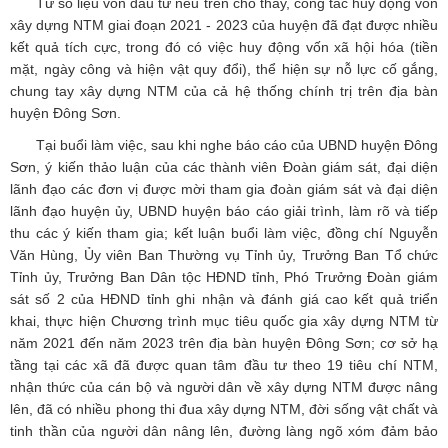
Từ số liệu vốn đầu tư nêu trên cho thấy, công tác huy động vốn
xây dựng NTM giai đoạn 2021 - 2023 của huyện đã đạt được nhiều
kết quả tích cực, trong đó có việc huy động vốn xã hội hóa (tiền
mặt, ngày công và hiện vật quy đổi), thể hiện sự nỗ lực cố gắng,
chung tay xây dựng NTM của cả hệ thống chính trị trên địa bàn
huyện Đông Sơn.
Tại buổi làm việc, sau khi nghe báo cáo của UBND huyện Đông
Sơn, ý kiến thảo luận của các thành viên Đoàn giám sát, đại diện
lãnh đạo các đơn vị được mời tham gia đoàn giám sát và đại diện
lãnh đạo huyện ủy, UBND huyện báo cáo giải trình, làm rõ và tiếp
thu các ý kiến tham gia; kết luận buổi làm việc, đồng chí Nguyễn
Văn Hùng, Ủy viên Ban Thường vụ Tỉnh ủy, Trưởng Ban Tổ chức
Tỉnh ủy, Trưởng Ban Dân tộc HĐND tỉnh, Phó Trưởng Đoàn giám
sát số 2 của HĐND tỉnh ghi nhận và đánh giá cao kết quả triển
khai, thực hiện Chương trình mục tiêu quốc gia xây dựng NTM từ
năm 2021 đến năm 2023 trên địa bàn huyện Đông Sơn; cơ sở hạ
tầng tại các xã đã được quan tâm đầu tư theo 19 tiêu chí NTM,
nhận thức của cán bộ và người dân về xây dựng NTM được nâng
lên, đã có nhiều phong thi đua xây dựng NTM, đời sống vật chất và
tinh thần của người dân nâng lên, đường làng ngõ xóm đảm bảo