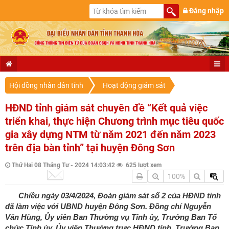
Đăng nhập
Hội đồng nhân dân tỉnh
Hoạt động giám sát
HĐND tỉnh giám sát chuyên đề “Kết quả việc
triển khai, thực hiện Chương trình mục tiêu quốc
gia xây dựng NTM từ năm 2021 đến năm 2023
trên địa bàn tỉnh” tại huyện Đông Sơn
Thứ Hai 08 Tháng Tư - 2024 14:03:42
625 lượt xem
100%
Chiều ngày 03/4/2024, Đoàn giám sát số 2 của HĐND tỉnh
đã làm việc với UBND huyện Đông Sơn. Đồng chí Nguyễn
Văn Hùng, Ủy viên Ban Thường vụ Tỉnh ủy, Trưởng Ban Tổ
chức Tỉnh ủy, Ủy viên Thường trực HĐND tỉnh, Trưởng Ban