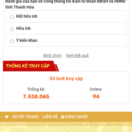
Đánh giá của bạn về Cổng thông tin điện tử Đoàn ĐBQH và HĐND
tỉnh Thanh Hóa
Rất hữu ích
Hữu ích
Ý kiến khác
Bình chọn
Xem kết quả
THỐNG KÊ TRUY CẬP
Số lượt truy cập
Thống kê:
Online:
7.538.065
94
SƠ ĐỒ TRANG
LIÊN HỆ
ĐĂNG NHẬP