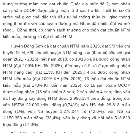
dựng trường mầm non đạt chuẩn Quốc gia mức độ 2; tem nhãn
sản phẩm OCOP được công nhận từ 3 sao trở lên; thiết kế sơ đồ
vườn mẫu; cơ chế đặc thù đầu tư hệ thống thủy lợi, giao thông
nông thôn đối với các tuyến đường mà Nhân dân hiến đất và mở
rộng… Đồng thời, có chính sách thưởng cho thôn đạt chuẩn NTM
kiểu mẫu; thưởng xã đạt chuẩn NTM.
Huyện Đông Sơn đã đạt chuẩn NTM năm 2019, đạt 9/9 tiêu chí
huyện NTM, 6/9 tiêu chí huyện NTM nâng cao (theo bộ tiêu chí giai
đoạn 2021 - 2025); hết năm 2018, có 13/13 xã đã được công nhận
NTM (đạt 100% KH đến 2025); đến nay có 9 xã được công nhận
NTM nâng cao (đạt 113% KH đến 2025); 4 xã được công nhận
NTM kiểu mẫu (đạt 100% KH (đến 2025); 73 thôn đạt chuẩn NTM
kiểu mẫu (đạt 170% KH đến năm 2025); có 15 sản phẩm OCOP
được công nhận (13 sản phẩm 3 sao; 2 sản phẩm 4 sao; tổng vốn
đã huy động xây dựng NTM được 2.996.134 triệu đồng; trong đó:
vốn NSTW 22.090 triệu đồng (0,74%); vốn NS tỉnh 29.818 triệu
đồng (1%); vốn NS huyện 1.275.044 trđ (42,6%); vốn NS xã
1.150.353 triệu đồng (38,4%); vốn huy động xã hội hóa 518.829
triệu đồng (17,3%).