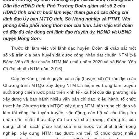
Dân tộc HĐND tỉnh, Phó Trưởng Đoàn giám sát số 2 của
HĐND tỉnh chủ trì buổi làm việc; tham gia có các đồng chí
lãnh đạo Ủy ban MTTQ tỉnh, Sở Nông nghiệp và PTNT, Văn
phòng Điều phối nông thôn mới của tỉnh. Làm việc với đoàn
có đầy đủ các đồng chí lãnh đạo Huyện ủy, HĐND và UBND
huyện Đông Sơn.
Trước khi làm việc với lãnh đạo huyện, Đoàn đi khảo sát một
số xã trên địa bàn huyện đã được công nhận đạt chuẩn NTM (xã
Đông Văn đã đạt chuẩn NTM kiểu mẫu năm 2020 và xã Đông Yên
đã đạt chuẩn NTM năm 2016).
Cấp ủy Đảng, chính quyền các cấp (huyện, xã) đã xác định các
Chương trình MTQG xây dựng NTM là nhiệm vụ trọng tâm, xuyên
suốt trong chiến lược phát triển kinh tế - xã hội của địa phương; đã
xây dựng và ban hành nhiều văn bản chỉ đạo, điều hành, tổ chức
thực hiện Chương trình MTQG xây dựng NTM; tập trung chỉ đạo và
làm tốt công tác tuyên truyền, vận động; cán bộ và các tầng lớp
nhân dân nhận thức đầy đủ hơn về chủ trương, đường lối của
đảng, chính sách pháp luật của nhà nước về phát triển nông
nghiệp, xây dựng NTM; tạo được khí thế, tổ chức được nhiều