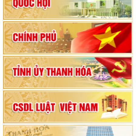
Hướng dẫn quy trình bỏ phiếu bầu cử ĐBQH
khoá XVI và đại biểu HĐND các cấp nhiệm kỳ
2026-2031
80 năm Quốc hội Việt Nam: vì lợi ích Nhân dân,
vì sự phát triển của đất nước
Bộ Chính trị duyệt nội dung Đại hội đại biểu
Đảng bộ tỉnh Thanh Hóa lần thứ XX, nhiệm kỳ
2025 - 2030
Đại hội đại biểu Đảng bộ xã Yên Thọ lần thứ I,
nhiệm kỳ 2025 – 2030
Đại hội Đảng bộ xã Yên Ninh lần thứ nhất,
nhiệm kỳ 2025 - 2030
Khai mạc Kỳ họp bất thường lần thứ 9, Quốc
hội khóa XV