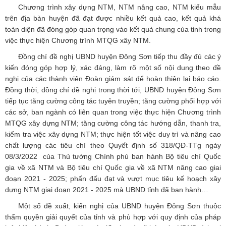
Chương trình xây dựng NTM, NTM nâng cao, NTM kiểu mẫu
trên địa bàn huyện đã đạt được nhiều kết quả cao, kết quả khá
toàn diện đã đóng góp quan trọng vào kết quả chung của tỉnh trong
việc thực hiện Chương trình MTQG xây NTM.
Đồng chí đề nghị UBND huyện Đông Sơn tiếp thu đầy đủ các ý
kiến đóng góp hợp lý, xác đáng, làm rõ một số nội dung theo đề
nghị của các thành viên Đoàn giám sát để hoàn thiện lại báo cáo.
Đồng thời, đồng chí đề nghị trong thời tới, UBND huyện Đông Sơn
tiếp tục tăng cường công tác tuyên truyền; tăng cường phối hợp với
các sở, ban ngành có liên quan trong việc thực hiện Chương trình
MTQG xây dựng NTM; tăng cường công tác hướng dẫn, thanh tra,
kiểm tra việc xây dựng NTM; thực hiện tốt việc duy trì và nâng cao
chất lượng các tiêu chí theo Quyết định số 318/QĐ-TTg ngày
08/3/2022 của Thủ tướng Chính phủ ban hành Bộ tiêu chí Quốc
gia về xã NTM và Bộ tiêu chí Quốc gia về xã NTM nâng cao giai
đoạn 2021 - 2025; phấn đấu đạt và vượt mục tiêu kế hoạch xây
dựng NTM giai đoạn 2021 - 2025 mà UBND tỉnh đã ban hành…
Một số đề xuất, kiến nghị của UBND huyện Đông Sơn thuộc
thẩm quyền giải quyết của tỉnh và phù hợp với quy định của pháp