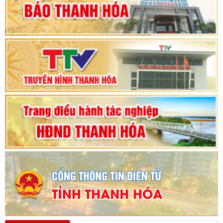
Phiên thảo luận Kỳ họp thứ 24, HĐND tỉnh
Thanh Hóa khóa XVIII, nhiệm kỳ 2021 - 2026
Bế mạc Kỳ họp thứ hai bốn, Hội đồng nhân dân
tỉnh khoá XVIII