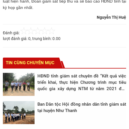
luật hiện hành, Đoàn giám sát tiếp thu và sẽ báo cáo HĐND tỉnh tại
kỳ họp gần nhất.
Nguyễn Thị Huệ
Đánh giá:
lượt đánh giá:
0
, trung bình:
0.00
TIN CÙNG CHUYÊN MỤC
HĐND tỉnh giám sát chuyên đề “Kết quả việc
triển khai, thực hiện Chương trình mục tiêu
quốc gia xây dựng NTM từ năm 2021 đến
năm 2023 trên địa bàn tỉnh” tại huyện Ngọc
Lặc
Ban Dân tộc Hội đồng nhân dân tỉnh giám sát
tại huyện Như Thanh