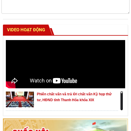
VIDEO HOẠT ĐỘNG
Phiên chất vấn và trả lời chất vấn Kỳ họp thứ
tư, HĐND tỉnh Thanh Hóa khóa XIX
Khai mạc kỳ họp thứ Nhất, Quốc hội khóa XVI