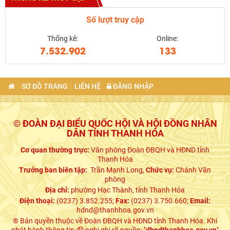
Số lượt truy cập
Thống kê:
Online:
7.532.902
133
SƠ ĐỒ TRANG
LIÊN HỆ
ĐĂNG NHẬP
© ĐOÀN ĐẠI BIỂU QUỐC HỘI VÀ HỘI ĐỒNG NHÂN
DÂN TỈNH THANH HÓA
Cơ quan thường trực:
Văn phòng Đoàn ĐBQH và HĐND tỉnh
Thanh Hóa
Trưởng ban biên tập:
Trần Mạnh Long,
Chức vụ:
Chánh Văn
phòng
Địa chỉ:
phường Hạc Thành, tỉnh Thanh Hóa
Điện thoại:
(0237) 3.852.255;
Fax:
(0237) 3.750.660;
Email:
hdnd@thanhhoa.gov.vn
® Bản quyền thuộc về Đoàn ĐBQH và HĐND tỉnh Thanh Hóa. Khi
phát hành thông tin đề nghị ghi rõ nguồn: "
dbndthanhhoa.gov.vn
"