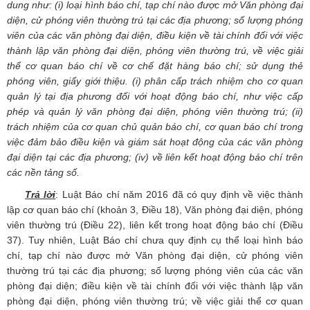
dung như: (i) loại hình báo chí, tạp chí nào được mở Văn phòng đại
diện, cử phóng viên thường trú tại các địa phương; số lượng phóng
viên của các văn phòng đại diện, điều kiện về tài chính đối với việc
thành lập văn phòng đại diện, phóng viên thường trú, về việc giải
thể cơ quan báo chí về cơ chế đặt hàng báo chí; sử dụng thẻ
phóng viên, giấy giới thiệu. (i) phân cấp trách nhiệm cho cơ quan
quản lý tại địa phương đối với hoạt động báo chí, như việc cấp
phép và quản lý văn phòng đại diện, phóng viên thường trú; (ii)
trách nhiệm của cơ quan chủ quản báo chí, cơ quan báo chí trong
việc đảm bảo điều kiện và giám sát hoạt động của các văn phòng
đại diện tại các địa phương; (iv) về liên kết hoạt động báo chí trên
các nền tảng số.
Trả lời
: Luật Báo chí năm 2016 đã có quy định về việc thành
lập cơ quan báo chí (khoản 3, Điều 18), Văn phòng đại diện, phóng
viên thường trú (Điều 22), liên kết trong hoạt động báo chí (Điều
37). Tuy nhiên, Luật Báo chí chưa quy định cụ thể loại hình báo
chí, tạp chí nào được mở Văn phòng đại diện, cử phóng viên
thường trú tại các địa phương; số lượng phóng viên của các văn
phòng đại diện; điều kiện về tài chính đối với việc thành lập văn
phòng đại diện, phóng viên thường trú; về việc giải thể cơ quan