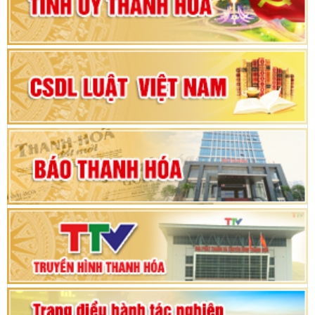
Đại hội đại biểu Đảng bộ xã Yên Thọ lần thứ I,
nhiệm kỳ 2025 – 2030
Đại hội Đảng bộ xã Yên Ninh lần thứ nhất,
nhiệm kỳ 2025 - 2030
Khai mạc Kỳ họp bất thường lần thứ 9, Quốc
hội khóa XV
Phiên thảo luận Kỳ họp thứ 24, HĐND tỉnh
Thanh Hóa khóa XVIII, nhiệm kỳ 2021 - 2026
Bế mạc Kỳ họp thứ hai bốn, Hội đồng nhân dân
tỉnh khoá XVIII