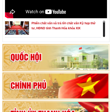
Phiên chất vấn và trả lời chất vấn Kỳ họp thứ
tư, HĐND tỉnh Thanh Hóa khóa XIX
Khai mạc kỳ họp thứ Nhất, Quốc hội khóa XVI
Hướng dẫn quy trình bỏ phiếu bầu cử ĐBQH
khoá XVI và đại biểu HĐND các cấp nhiệm kỳ
2026-2031
80 năm Quốc hội Việt Nam: vì lợi ích Nhân dân,
vì sự phát triển của đất nước
Bộ Chính trị duyệt nội dung Đại hội đại biểu
Đảng bộ tỉnh Thanh Hóa lần thứ XX, nhiệm kỳ
2025 - 2030