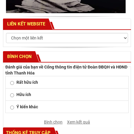
LIÊN KẾT WEBSITE
BÌNH CHỌN
Đánh giá của bạn về Cổng thông tin điện tử Đoàn ĐBQH và HĐND
tỉnh Thanh Hóa
Rất hữu ích
Hữu ích
Ý kiến khác
Bình chọn
Xem kết quả
THỐNG KÊ TRUY CẬP