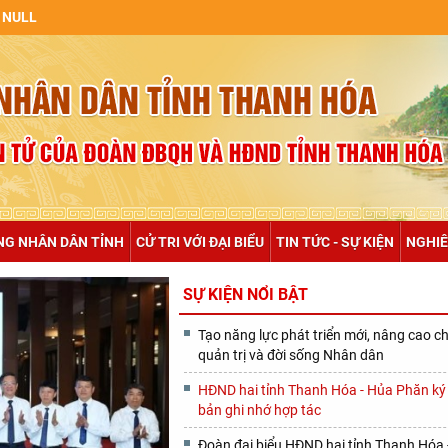
NG NHÂN DÂN TỈNH
CỬ TRI VỚI ĐẠI BIỂU
TIN TỨC - SỰ KIỆN
NGHIÊ
SỰ KIỆN NỔI BẬT
Tạo năng lực phát triển mới, nâng cao c
quản trị và đời sống Nhân dân
HĐND hai tỉnh Thanh Hóa - Hủa Phăn ký 
bản ghi nhớ hợp tác
Đoàn đại biểu HĐND hai tỉnh Thanh Hóa