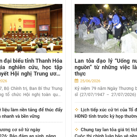
n đại biểu tỉnh Thanh Hóa
Lan tỏa đạo lý “Uống n
ia nghiên cứu, học tập
nguồn” từ những việc là
uyết Hội nghị Trung ương
thực
XIV
2026
25/06/2026
, Bộ Chính trị, Ban Bí thư Trung
Kỷ niệm 79 năm Ngày Thương bi
g tổ chức Hội nghị toàn quốc
sĩ (27/07/1947 – 27/07/2026) 
toàn...
 liệu làm nền tảng để thúc đẩy
Lịch tiếp xúc cử tri của Tổ 
ển nhanh và bền vững
HĐND tỉnh trước kỳ họp thườn
năm 2026, HĐND tỉnh khóa X
lương cơ sở từ ngày
Chung tay lan tỏa giá trị tí
26: Bảo đảm an sinh, nâng
Cuộc thi chính luận bảo vệ nền