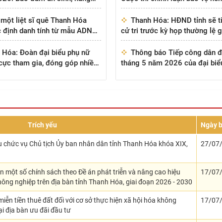
sống
tưởng của Đảng: Thời hạn hoà
và...
một liệt sĩ quê Thanh Hóa
Thanh Hóa: HĐND tỉnh sẽ t
 định danh tính từ mẫu ADN
cử tri trước kỳ họp thường lệ 
 nhân
từ 03/6 đến 14/6
 Hóa: Đoàn đại biểu phụ nữ
Thông báo Tiếp công dân đ
h cực tham gia, đóng góp nhiều
tháng 5 năm 2026 của đại biể
tại Đại hội đại biểu Phụ nữ
đồng nhân dân tỉnh chuyên trá
...
Trích yếu
Ngày 
u chức vụ Chủ tịch Ủy ban nhân dân tỉnh Thanh Hóa khóa XIX,
27/07
ện một số chính sách theo Đề án phát triễn và nâng cao hiệu
17/07
ông nghiệp trên địa bàn tỉnh Thanh Hóa, giai đoạn 2026 - 2030
iễn tiền thuê đất đối với cơ sở thực hiện xã hội hóa không
17/07
ại địa bàn ưu đãi đầu tư