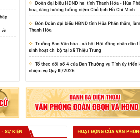
Đoàn đại biểu HĐND hai tỉnh Thanh Hóa - Hủa Ph
hoa, dâng hương tưởng niệm Chủ tịch Hồ Chí Minh
chấp
Đón Đoàn đại biểu HĐND tỉnh Hủa Phăn thăm, làm 
Thanh Hóa
 về
Trưởng Ban Văn hóa - xã hội Hội đồng nhân dân tỉnh
sinh hoạt chi bộ tại xã Thiệu Trung
Tổ theo dõi số 4 của Ban Thường vụ Tỉnh ủy triển 
nhiệm vụ Quý III/2026
 - SỰ KIỆN
HOẠT ĐỘNG CỦA VĂN PHÒN