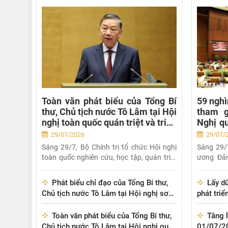
Toàn văn phát biểu của Tổng Bí
59 nghì
thư, Chủ tịch nước Tô Lâm tại Hội
tham g
nghị toàn quốc quán triệt và triển
Nghị q
khai thực hiện...
3 khóa 
29/07/2026
29/07/
Sáng 29/7, Bộ Chính trị tổ chức Hội nghị
Sáng 29/7
toàn quốc nghiên cứu, học tập, quán triệt
ương Đản
và...
nghiên...
Phát biểu chỉ đạo của Tổng Bí thư,
Lấy dữ
Chủ tịch nước Tô Lâm tại Hội nghị sơ
phát tri
kết 1 năm vận hành mô hình tổ chức
tổng thể...
Toàn văn phát biểu của Tổng Bí thư,
Tăng 
Chủ tịch nước Tô Lâm tại Hội nghị quán
01/07/20