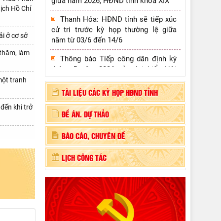
Thanh Hóa: HĐND tỉnh sẽ tiếp xúc
ịch Hồ Chí
cử tri trước kỳ họp thường lệ giữa
năm từ 03/6 đến 14/6
i ở cơ sở
Thông báo Tiếp công dân định kỳ
tháng 5 năm 2026 của đại biểu Hội
thăm, làm
đồng nhân dân tỉnh chuyên trách
một tranh
Thông báo tiếp công dân của Chủ
TÀI LIỆU CÁC KỲ HỌP HĐND TỈNH
tịch Hội đồng nhân dân tỉnh
đến khi trở
Đẩy mạnh tuyên truyền, lan tỏa
ĐỀ ÁN. DỰ THẢO
Cuộc thi chính luận về bảo vệ nền
tảng tư tưởng của Đảng năm 2026
ng
BÁO CÁO, CHUYÊN ĐỀ
LỊCH CÔNG TÁC