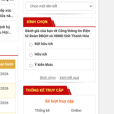
n thành
iếp xúc
giữa năm
BÌNH CHỌN
ịnh kỳ
Đánh giá của bạn về Cổng thông tin điện
u Hội
tử Đoàn ĐBQH và HĐND tỉnh Thanh Hóa
ch
Rất hữu ích
Hữu ích
ban hành
Ý kiến khác
/2026
Bình chọn
Xem kết quả
/2026
THỐNG KÊ TRUY CẬP
Số lượt truy cập
/2026
Thống kê:
Online: