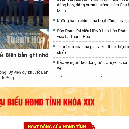
dâng hoa, dâng hương tưởng niệm Chủ t
Minh
Không hành chính hóa hoạt động hòa giả
Đón Đoàn đại biểu HĐND tỉnh Hủa Phăn 
việc tại Thanh Hóa
Thước đo của hòa giải là kết thúc được 
chấp
t Biên bản ghi nhớ
Bảo vệ người lao động từ lúc tuyển chọn 
về
ong, Ủy viên dự khuyết Ban
Thường...
Để chính sách đặc thù đến đúng đối tượ
HOẠT ĐỘNG CỦA HĐND TỈNH