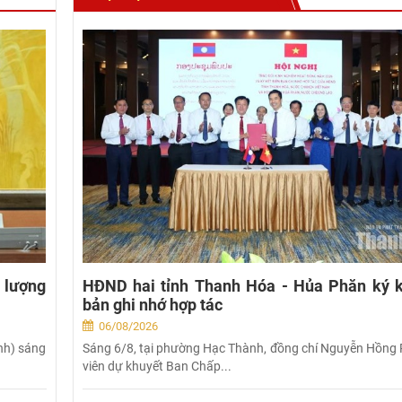
 lượng
HĐND hai tỉnh Thanh Hóa - Hủa Phăn ký k
bản ghi nhớ hợp tác
06/08/2026
nh) sáng
Sáng 6/8, tại phường Hạc Thành, đồng chí Nguyễn Hồng 
viên dự khuyết Ban Chấp...