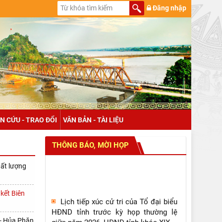
Đăng nhập
N CỨU - TRAO ĐỔI
VĂN BẢN - TÀI LIỆU
THÔNG BÁO, MỜI HỌP
hất lượng
Lịch tiếp xúc cử tri của Tổ đại biểu
kết Biên
HĐND tỉnh trước kỳ họp thường lệ
giữa năm 2026, HĐND tỉnh khóa XIX
 - Hủa Phăn