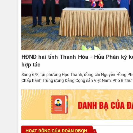
HĐND hai tỉnh Thanh Hóa - Hủa Phăn ký kế
hợp tác
Sáng 6/8, tại phường Hạc Thành, đồng chí Nguyễn Hồng Ph
Chấp hành Trung ương Đảng Cộng sản Việt Nam, Phó Bí thư 
HOẠT ĐỘNG CỦA ĐOÀN ĐBQH