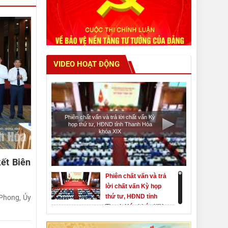
VIDEO HOẠT ĐỘNG
Phiên chất vấn và trả lời chất vấn Kỳ
họp thứ tư, HĐND tỉnh Thanh Hóa
khóa XIX
ết Biên
Phiên chất vấn và trả
lời chất vấn Kỳ họp
thứ tư, HĐND tỉnh
Phong, Ủy
Thanh Hóa khóa XIX
Khai mạc kỳ họp thứ
Nhất, Quốc hội khóa