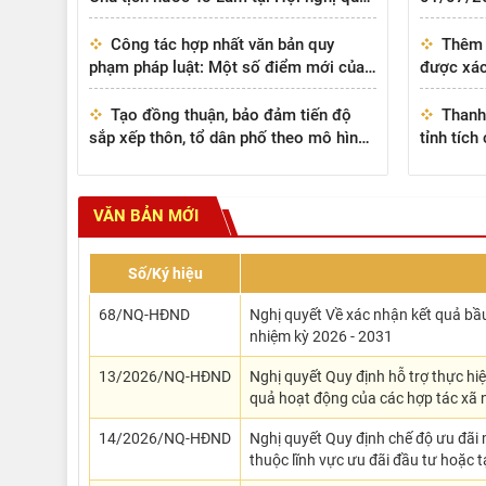
triệt và triển khai Nghị quyết 10-NQ/TW
cao đời 
Công tác hợp nhất văn bản quy
Thêm 
phạm pháp luật: Một số điểm mới của
được xác
Pháp lệnh số 01/2026/UBTVQH16 cần
của thân
lưu ý trong hoạt...
Tạo đồng thuận, bảo đảm tiến độ
Thanh
sắp xếp thôn, tổ dân phố theo mô hình
tỉnh tíc
chính quyền địa phương hai cấp
nội dung 
toàn quốc
VĂN BẢN MỚI
Số/Ký hiệu
68/NQ-HĐND
Nghị quyết Về xác nhận kết quả bầ
nhiệm kỳ 2026 - 2031
13/2026/NQ-HĐND
Nghị quyết Quy định hỗ trợ thực hi
quả hoạt động của các hợp tác xã n
14/2026/NQ-HĐND
Nghị quyết Quy định chế độ ưu đãi m
thuộc lĩnh vực ưu đãi đầu tư hoặc t